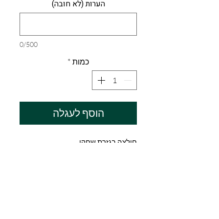
הערות (לא חובה)
0/500
כמות
*
הוסף לעגלה
חולצה בגזרת שחקן
אפשרות לתוספת פאצ'ים כמו בתמונה
מדיניות החזרת מוצרים
אוהדימוס פועלת על פי טבלת מידות
מידע לגבי משלוח
אשר מסופקת על ידי ספקי החברה