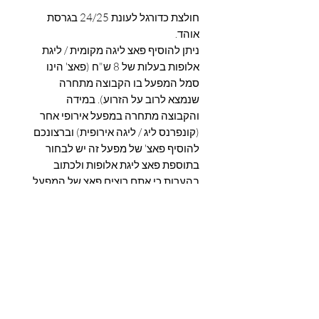
חולצת כדורגל לעונת 24/25 בגרסת
אוהד.
ניתן להוסיף פאצ ליגה מקומית / ליגת
אלופות בעלות של 8 ש"ח (פאצ' הינו
סמל המפעל בו הקבוצה מתחרה
שנמצא לרוב על הזרוע). במידה
והקבוצה מתחרה במפעל אירופי אחר
(קונפרנס ליג / ליגה אירופית) וברצונכם
להוסיף פאצ' של מפעל זה יש לבחור
בתוספת פאצ ליגת אלופות ולכתוב
בהערות כי אתם רוצים פאצ של המפעל
המבוקש.
שימו לב שניתן להוסיף פאצ אירופי גם
אם הקבוצה אינה מתחרה במפעל
אירופי.
ניתן להוסיף מכנס תואם בעלות של 35
ש"ח.