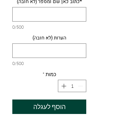
*כתוב כאן שם ומספר (לא חובה)
0/500
הערות (לא חובה)
0/500
כמות
*
הוסף לעגלה
חולצת כדורגל לעונת 23/24 בגרסת
אוהד