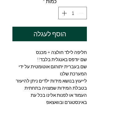
כמות
*
הוסף לעגלה
חליפה לילד חולצה + מכנס
שם יודפס באנגלית בלבד!!
שם בעברית יתורגם אוטומטית על ידי
המערכת שלנו
לייעוץ בנושא מידות ילדים ניתן להיעזר
בטבלת המידות שמצויה בתחתית
העמוד או לפנות אלינו בכל עת
באינסטגרם ובוואצאפ
מדיניות החזרת מוצרים
אוהדימוס פועלת על פי טבלת מידות
מידע לגבי משלוח