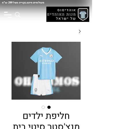
משלוחים חינם בקנייה מעל 299 ש"ח
חליפת ילדים
מנצ'סטר סיטי בית