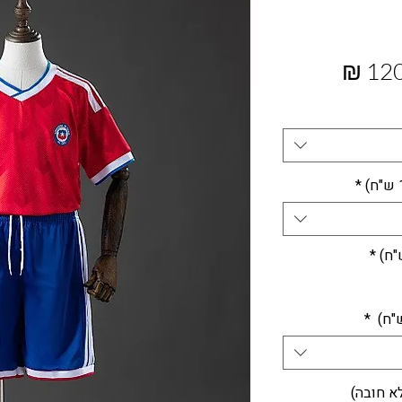
מחיר
מבצע
*
*
*
א חובה)