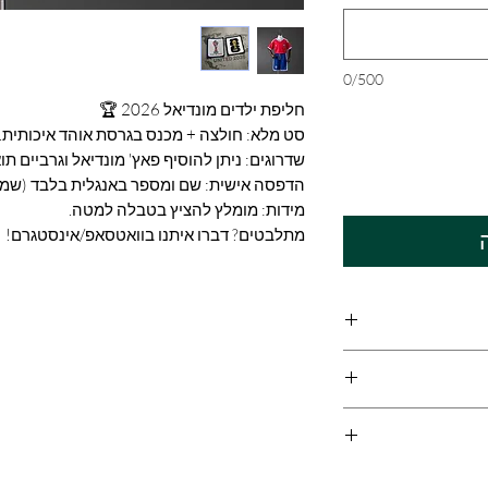
0/500
חליפת ילדים מונדיאל 2026 🏆
סט מלא: חולצה + מכנס בגרסת אוהד איכותית.
שדרוגים: ניתן להוסיף פאץ' מונדיאל וגרביים 
הדפסה אישית: שם ומספר באנגלית בלבד (שמות
מידות: מומלץ להציץ בטבלה למטה.
מתלבטים? דברו איתנו בוואטסאפ/אינסטגרם!
ת אשר מסופקת על
ידה, יש להיעזר
ן 8-25 ימי עסקים. ייתכנו עיכובים
ת האתר
 איתנו קשר וצוות