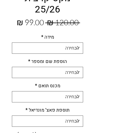
25/26
מחיר
מחיר
 ‏120.00 ‏₪ 
רגיל
מבצע
מידה
*
הוספת שם ומספר
*
מכנס תואם
*
תוספת פאצ' מונדיאל
*