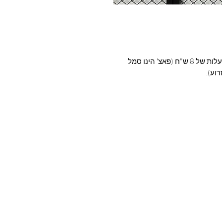
ניתן להוסיף פאצ ליגה מקומית / ליגת אלופות בעלות של 8 ש"ח (פאצ' הינו סמל
וע).