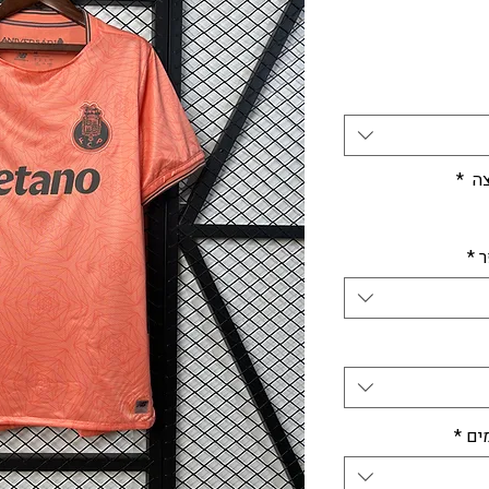
חיר
צה
*
ר
*
ים
*