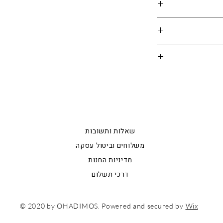
ת אשר מסופקת על
ידה, יש להיעזר
ת האתר
צב הביטחוני
 איתנו קשר וצוות
(ס"מ)
קדם האפשרי
י הפריטים המוצגים
16
מידע כללי
ם ועריכה שעוברות
17
שאלות ותשובות
משלוחים וביטול עסקה
17
מדיניות החנות
18
דרכי תשלום
18
© 2020 by OHADIMOS. Powered and secured by
Wix
עם ישראל חי!