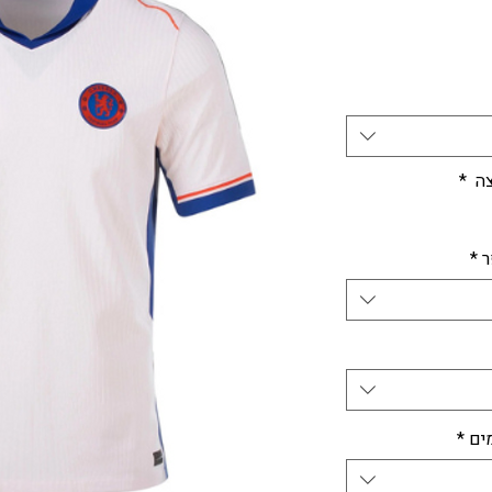
חיר
צה
*
ר
*
ים
*