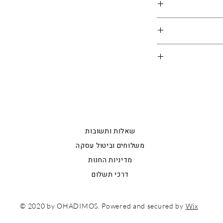
ת אשר מסופקת על
ידה, יש להיעזר
ת האתר
צב הביטחוני
 איתנו קשר וצוות
(ס"מ)
קדם האפשרי
י הפריטים המוצגים
16
מידע כללי
ם ועריכה שעוברות
17
שאלות ותשובות
משלוחים וביטול עסקה
17
מדיניות החנות
18
דרכי תשלום
18
© 2020 by OHADIMOS. Powered and secured by
Wix
עם ישראל חי!