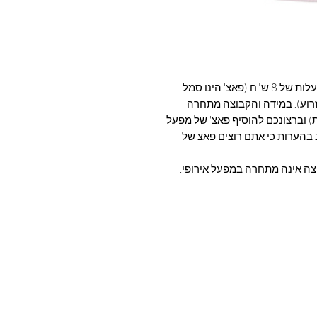
ניתן להוסיף פאצ ליגה מקומית / ליגת אלופות בעלות של 8 ש"ח (פאצ' הינו סמל
וע). במידה והקבוצה מתחרה
ת) וברצונכם להוסיף פאצ' של מפעל
 בהערות כי אתם רוצים פאצ של
וצה אינה מתחרה במפעל אירופי.