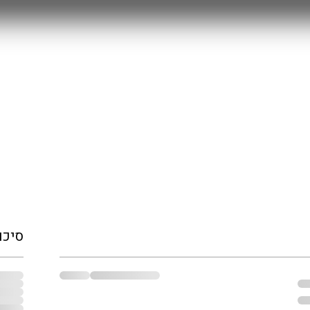
MYSTERY BOX
חולצות משחק 25/26
RETRO
עוד
סיכו