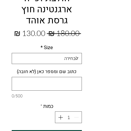
ארגנטינה חוץ
גרסת אוהד
מחיר
מחיר
 ‏180.00 ‏₪ 
רגיל
מבצע
*
Size
כתוב שם ומספר כאן (לא חובה)
0/500
כמות
*