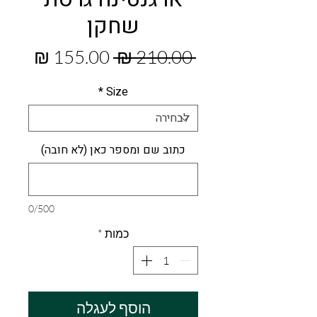
שחקן
מחיר
מחיר
 ‏210.00 ‏₪ 
רגיל
מבצע
*
Size
כתוב שם ומספר כאן (לא חובה)
0/500
כמות
*
הוסף לעגלה