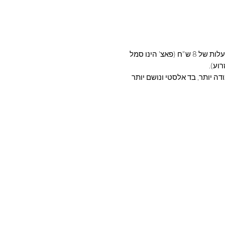
ניתן להוסיף פאצ ליגה מקומית / ליגת אלופות בעלות של 8 ש"ח (פאצ' הינו סמל
וע).
ה יותר, בד אלסטי ונושם יותר