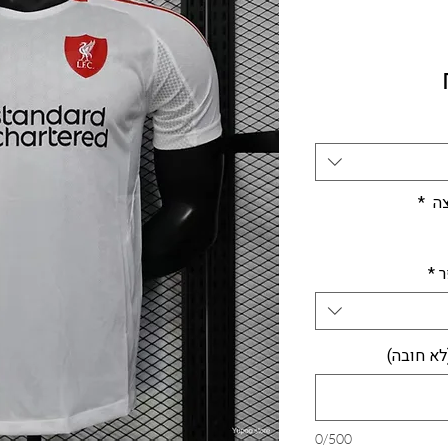
מחיר
צה
*
ר
*
לא חובה)
0/500