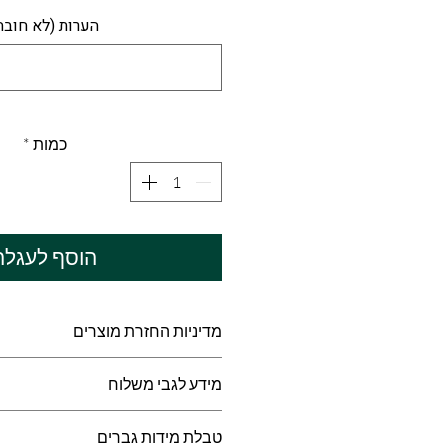
הערות (לא חובה
כמות
*
הוסף לעגלה
מדיניות החזרת מוצרים
אוהדימוס פועלת על פי טבלת מידו
מידע לגבי משלוח
ידי ספקי החברה
אנו לא לוקחים אחריות על בחירת המ
זמן האספקה הוא בין 10-25 ימי עסקים.
טבלת מידות גברים
בטבלת המידות או להתייעץ עם צוו
עם זאת, ייתכנו עיכובים בעקבות המ