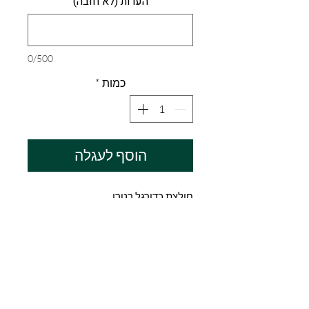
הערות (לא חובה)
0/500
כמות
*
הוסף לעגלה
חולצת כדורגל רטרו
מדיניות החזרת מוצרים
אוהדימוס פועלת על פי טבלת מידות
מידע לגבי משלוח
אשר מסופקת על ידי ספקי החברה