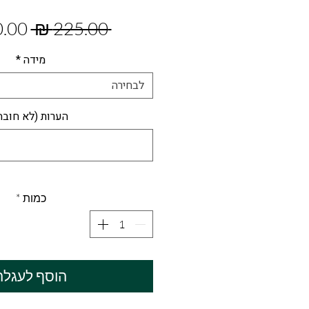
מחיר
 ‏225.00 ‏₪ 
רגיל
מידה
*
לבחירה
הערות (לא חובה
כמות
*
הוסף לעגלה