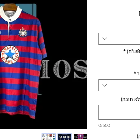
מחיר
*
ר
*
לא חובה)
0/500
)