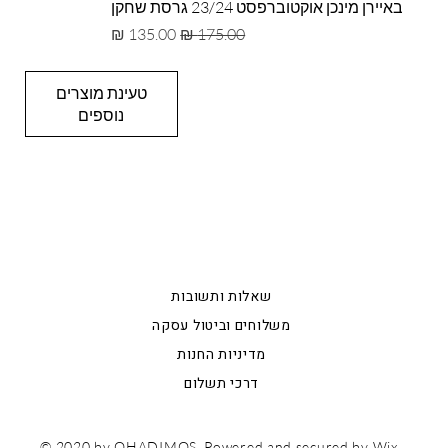
באיירן מינכן אוקטוברפסט 23/24 גרסת שחקן
מחיר רגיל
מחיר מבצע
טעינת מוצרים
נוספים
מידע כללי
שאלות ותשובות
משלוחים וביטול עסקה
מדיניות החנות
דרכי תשלום
© 2020 by OHADIMOS. Powered and secured by
Wix