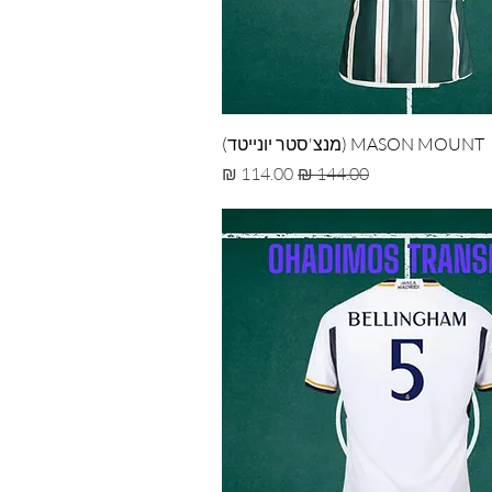
MASON MOUNT (מנצ'סטר יונייטד)
מחיר רגיל
מחיר מבצע