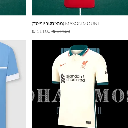
MASON MOUNT (מנצ'סטר יונייטד)
מחיר רגיל
מחיר מבצע