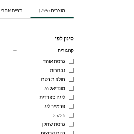
מוצרים (799)
דפים אחרים (8
9
סינון לפי
קטגוריה
גרסת אוהד
נבחרות
חולצות רטרו
מונדיאל 26
ליגה ספרדית
פרמייר ליג
25/26
גרסת שחקן
רטרו קבוצות